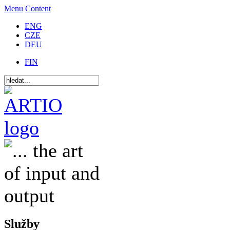
Menu
Content
ENG
CZE
DEU
FIN
Služby