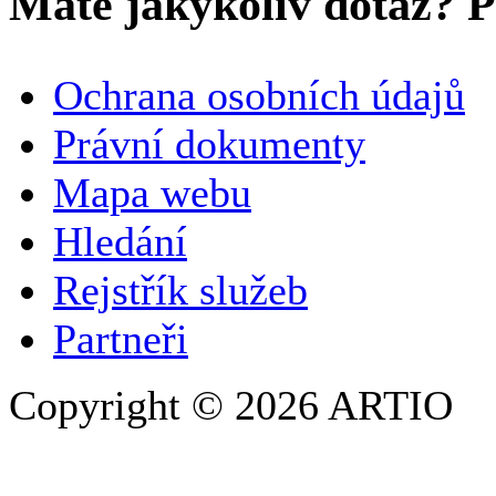
Máte jakýkoliv dotaz? Pr
VAŠE JMÉNO
*
Ochrana osobních údajů
SPOLEČNOST / ORGANIZACE
Právní dokumenty
Mapa webu
E-MAILOVÁ ADRESA
*
Hledání
TELEFON
Rejstřík služeb
Partneři
Copyright © 2026 ARTIO