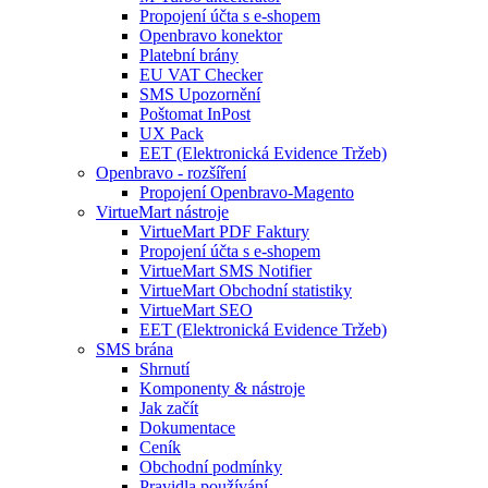
Propojení účta s e-shopem
Openbravo konektor
Platební brány
EU VAT Checker
SMS Upozornění
Poštomat InPost
UX Pack
EET (Elektronická Evidence Tržeb)
Openbravo - rozšíření
Propojení Openbravo-Magento
VirtueMart nástroje
VirtueMart PDF Faktury
Propojení účta s e-shopem
VirtueMart SMS Notifier
VirtueMart Obchodní statistiky
VirtueMart SEO
EET (Elektronická Evidence Tržeb)
SMS brána
Shrnutí
Komponenty & nástroje
Jak začít
Dokumentace
Ceník
Obchodní podmínky
Pravidla používání