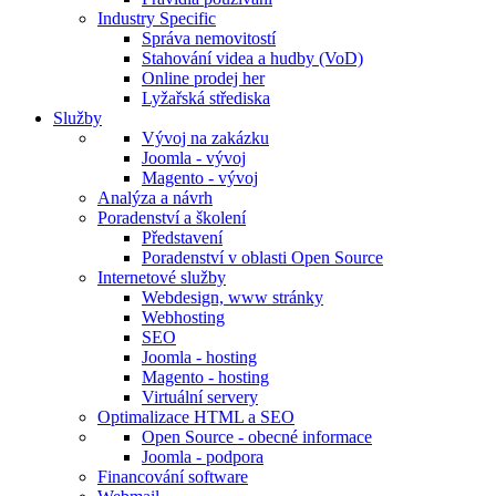
Industry Specific
Správa nemovitostí
Stahování videa a hudby (VoD)
Online prodej her
Lyžařská střediska
Služby
Vývoj na zakázku
Joomla - vývoj
Magento - vývoj
Analýza a návrh
Poradenství a školení
Představení
Poradenství v oblasti Open Source
Internetové služby
Webdesign, www stránky
Webhosting
SEO
Joomla - hosting
Magento - hosting
Virtuální servery
Optimalizace HTML a SEO
Open Source - obecné informace
Joomla - podpora
Financování software