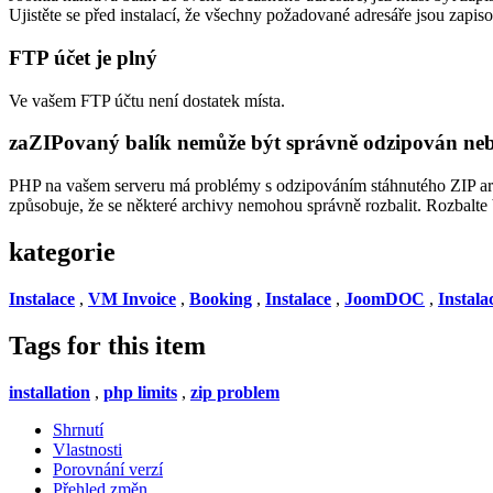
Ujistěte se před instalací, že všechny požadované adresáře jsou zapiso
FTP účet je plný
Ve vašem FTP účtu není dostatek místa.
zaZIPovaný balík nemůže být správně odzipován neb
PHP na vašem serveru má problémy s odzipováním stáhnutého ZIP ar
způsobuje, že se některé archivy nemohou správně rozbalit. Rozbalte b
kategorie
Instalace
,
VM Invoice
,
Booking
,
Instalace
,
JoomDOC
,
Instala
Tags for this item
installation
,
php limits
,
zip problem
Shrnutí
Vlastnosti
Porovnání verzí
Přehled změn