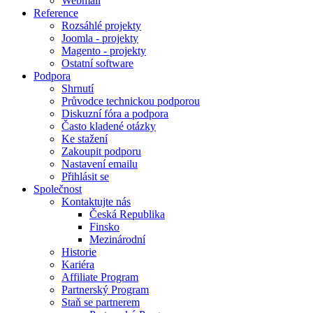
Webmail
Reference
Rozsáhlé projekty
Joomla - projekty
Magento - projekty
Ostatní software
Podpora
Shrnutí
Průvodce technickou podporou
Diskuzní fóra a podpora
Často kladené otázky
Ke stažení
Zakoupit podporu
Nastavení emailu
Přihlásit se
Společnost
Kontaktujte nás
Česká Republika
Finsko
Mezinárodní
Historie
Kariéra
Affiliate Program
Partnerský Program
Staň se partnerem