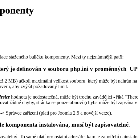
mponenty
lace staženého balíčku komponenty. Mezi ty nejznámnější patří:
u, který je definován v souboru php.ini v prom
ž 2 MB) ačkoli maximální velikost souboru, který může být nahrán na se
veru, aby zvýšil požadovaný limit.
lesize
hodnota je nedostatečná, může být trochu zavádějící - říká "There 
zovat žádné chyby, stránka se pouze obnoví (chyba může být zapsána v 
-> Správce zařízení (platí pro Joomla 2.5 a novější verze).
e komponenta instalována, musí být zapisovatelné
.
ovatelný. To samé platí pro ostatní adresáře, kam je zapotřebí nainstal