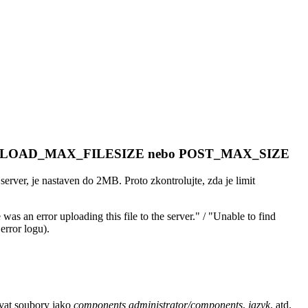
ěnných UPLOAD_MAX_FILESIZE nebo POST_MAX_SIZE
rver, je nastaven do 2MB. Proto zkontrolujte, zda je limit
was an error uploading this file to the server." / "Unable to find
error logu).
ovat soubory jako
components
administrator/components
,
jazyk
, atd.