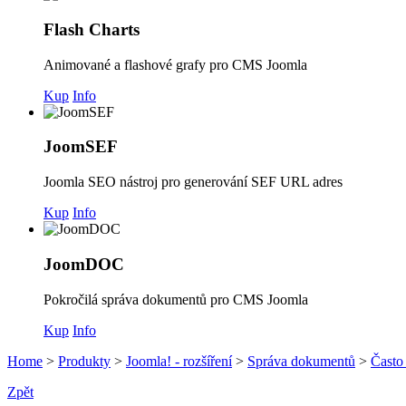
Flash Charts
Animované a flashové grafy pro CMS Joomla
Kup
Info
JoomSEF
Joomla SEO nástroj pro generování SEF URL adres
Kup
Info
JoomDOC
Pokročilá správa dokumentů pro CMS Joomla
Kup
Info
Home
>
Produkty
>
Joomla! - rozšíření
>
Správa dokumentů
>
Často
Zpět