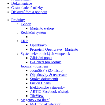
Dokumentace
Často kladené otázky
Diskuzní fóra a podpora
Produkty
E-shop
Magento e-shop
Redakční systém
ERP
Openbravo
Propojení Openbravo - Magento
Systém elektronických vstupenek
Základní popis
E-Tickets pro Joomla
Joomla! - rozšíření
JoomSEF SEO nástroj
Objednávky & rezervace
Správa dokumentů
Fusion Charts
Elektronické vstupenky
ARTIO Facebook nástroje
TileView
Magento - rozšíření
M-Turbo akcelerátor