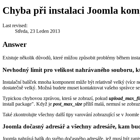
Chyba při instalaci Joomla ko
Last revised:
Středa, 23 Leden 2013
Answer
Existuje několik důvodů, které můžou způsobit problémy během insta
Nevhodný limit pro velikost nahrávaného soubor
Instalační balíček mnoha komponent může být relativně velký (více ne
dostatečně velký. Možná budete muset kontaktovat vašeho správce ser
Typickou chybovou zprávou, která se zobrazí, pokud
upload_max_fi
install package". Když je
post_max_size
příliš malá, nemusí se zobra
Také zkontrolujte všechny další tipy varování zobrazující se v Joomle 
Joomla dočasný adresář a všechny adresáře, kam bud
Joomla nahrává balík do svého dočasného adresáře, jež musí být zapis