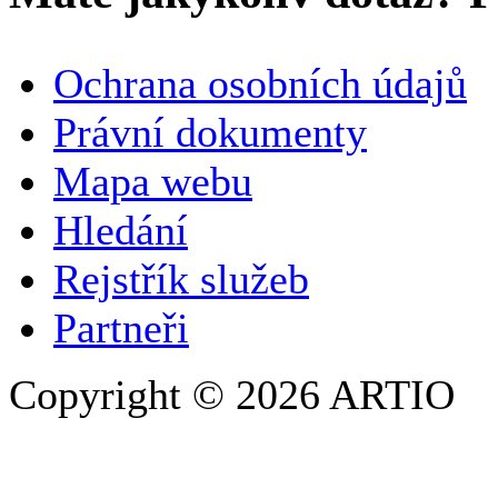
VAŠE JMÉNO
*
Ochrana osobních údajů
SPOLEČNOST / ORGANIZACE
Právní dokumenty
Mapa webu
E-MAILOVÁ ADRESA
*
Hledání
TELEFON
Rejstřík služeb
Partneři
Copyright © 2026 ARTIO