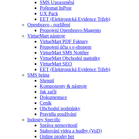
SMS Upozornění
Poštomat InPost
UX Pack
EET (Elektronická Evidence Tržeb)
Openbravo - rozšíření
Propojení Openbravo-Magento
VirtueMart nástroje
VirtueMart PDF Faktury
Propojení účta s e-shopem
VirtueMart SMS Notifier
VirtueMart Obchodní statistiky
VirtueMart SEO
EET (Elektronická Evidence Tržeb)
SMS brána
Shrnutí
Komponenty & nástroje
Jak začít
Dokumentace
Ceník
Obchodní podmínky
Pravidla používání
Industry Specific
Správa nemovitostí
Stahování videa a hudby (VoD)
Online prodej her