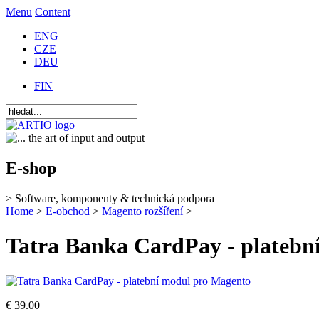
Menu
Content
ENG
CZE
DEU
FIN
E-shop
> Software, komponenty & technická podpora
Home
>
E-obchod
>
Magento rozšíření
>
Tatra Banka CardPay - platebn
€ 39.00