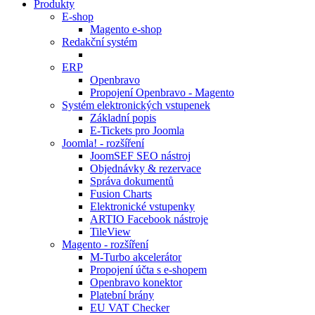
Produkty
E-shop
Magento e-shop
Redakční systém
ERP
Openbravo
Propojení Openbravo - Magento
Systém elektronických vstupenek
Základní popis
E-Tickets pro Joomla
Joomla! - rozšíření
JoomSEF SEO nástroj
Objednávky & rezervace
Správa dokumentů
Fusion Charts
Elektronické vstupenky
ARTIO Facebook nástroje
TileView
Magento - rozšíření
M-Turbo akcelerátor
Propojení účta s e-shopem
Openbravo konektor
Platební brány
EU VAT Checker