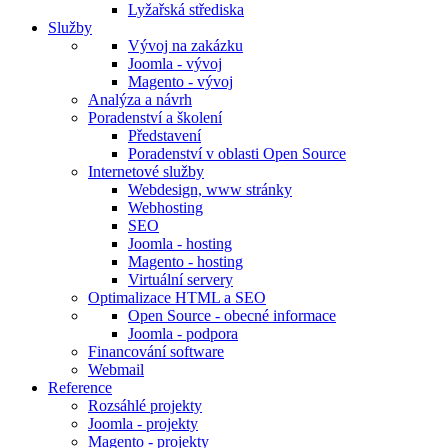
Lyžařská střediska
Služby
Vývoj na zakázku
Joomla - vývoj
Magento - vývoj
Analýza a návrh
Poradenství a školení
Představení
Poradenství v oblasti Open Source
Internetové služby
Webdesign, www stránky
Webhosting
SEO
Joomla - hosting
Magento - hosting
Virtuální servery
Optimalizace HTML a SEO
Open Source - obecné informace
Joomla - podpora
Financování software
Webmail
Reference
Rozsáhlé projekty
Joomla - projekty
Magento - projekty