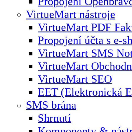
Propojení Openbrav
VirtueMart nástroje
VirtueMart PDF Fak
Propojení účta s e-
VirtueMart SMS Not
VirtueMart Obchodní
VirtueMart SEO
EET (Elektronická E
SMS brána
Shrnutí
Komponenty & nástr