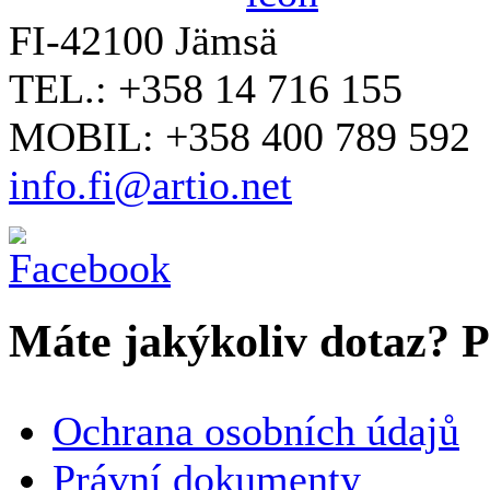
FI-42100 Jämsä
TEL.: +358 14 716 155
MOBIL: +358 400 789 592
info.fi@artio.net
Máte jakýkoliv dotaz? Pr
VAŠE JMÉNO
*
Ochrana osobních údajů
SPOLEČNOST / ORGANIZACE
Právní dokumenty