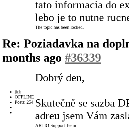
tato informacia do e
lebo je to nutne ruc
The topic has been locked.
Re: Poziadavka na dopl
months ago
#36339
Dobrý den,
jich
OFFLINE
Skutečně se sazba D
Posts: 254
adreu jsem Vám zasla
ARTIO Support Team