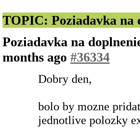
TOPIC: Poziadavka na d
Poziadavka na doplneni
months ago
#36334
Dobry den,
bolo by mozne pridat
jednotlive polozky e