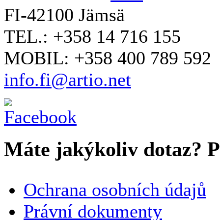
FI-42100 Jämsä
TEL.: +358 14 716 155
MOBIL: +358 400 789 592
info.fi@artio.net
Máte jakýkoliv dotaz? Pr
VAŠE JMÉNO
*
Ochrana osobních údajů
SPOLEČNOST / ORGANIZACE
Právní dokumenty