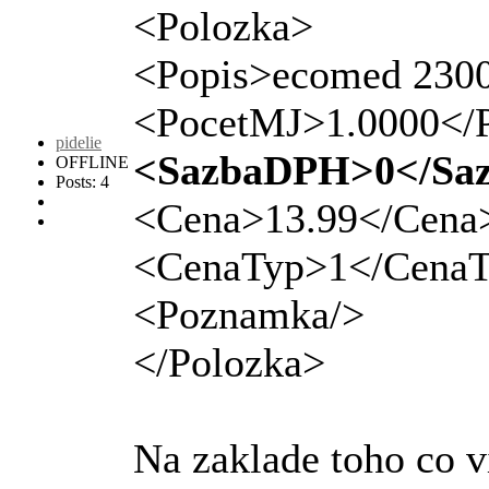
<Polozka>
<Popis>ecomed 2300
<PocetMJ>1.0000</
pidelie
<SazbaDPH>0</Sa
OFFLINE
Posts: 4
<Cena>13.99</Cena
<CenaTyp>1</Cena
<Poznamka/>
</Polozka>
Na zaklade toho co v