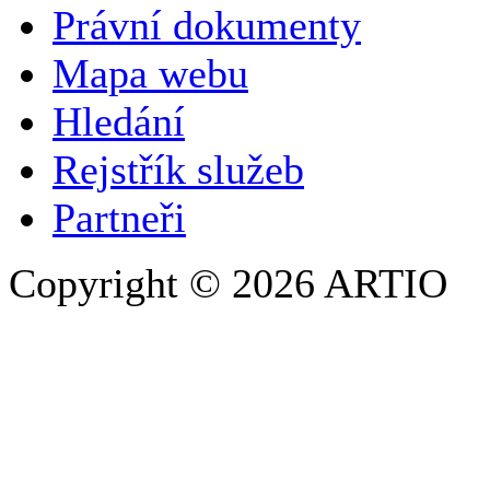
SPOLEČNOST / ORGANIZACE
Právní dokumenty
Mapa webu
E-MAILOVÁ ADRESA
*
Hledání
TELEFON
Rejstřík služeb
Partneři
Copyright © 2026 ARTIO