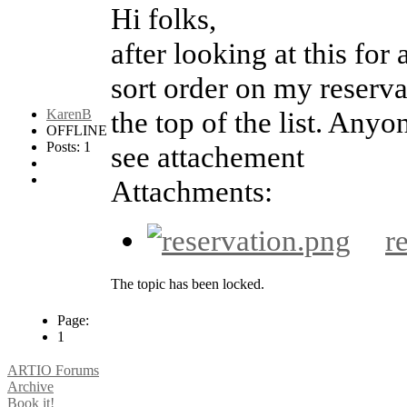
Hi folks,
after looking at this for
sort order on my reservati
the top of the list. Anyo
KarenB
OFFLINE
Posts: 1
see attachement
Attachments:
r
The topic has been locked.
Page:
1
ARTIO Forums
Archive
Book it!