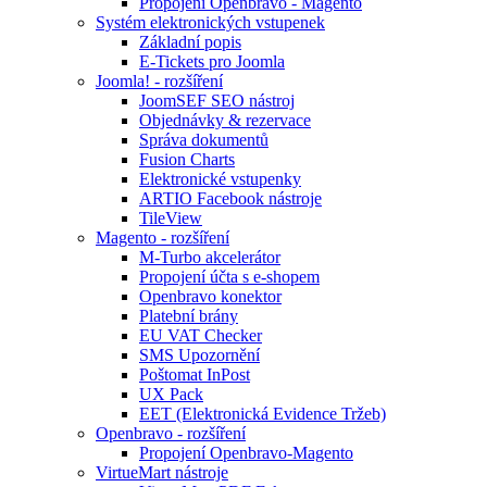
Propojení Openbravo - Magento
Systém elektronických vstupenek
Základní popis
E-Tickets pro Joomla
Joomla! - rozšíření
JoomSEF SEO nástroj
Objednávky & rezervace
Správa dokumentů
Fusion Charts
Elektronické vstupenky
ARTIO Facebook nástroje
TileView
Magento - rozšíření
M-Turbo akcelerátor
Propojení účta s e-shopem
Openbravo konektor
Platební brány
EU VAT Checker
SMS Upozornění
Poštomat InPost
UX Pack
EET (Elektronická Evidence Tržeb)
Openbravo - rozšíření
Propojení Openbravo-Magento
VirtueMart nástroje