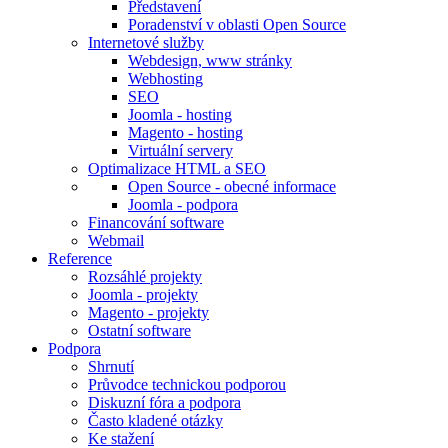
Představení
Poradenství v oblasti Open Source
Internetové služby
Webdesign, www stránky
Webhosting
SEO
Joomla - hosting
Magento - hosting
Virtuální servery
Optimalizace HTML a SEO
Open Source - obecné informace
Joomla - podpora
Financování software
Webmail
Reference
Rozsáhlé projekty
Joomla - projekty
Magento - projekty
Ostatní software
Podpora
Shrnutí
Průvodce technickou podporou
Diskuzní fóra a podpora
Často kladené otázky
Ke stažení