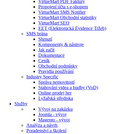
VirtueMart PDF Faktury
Propojení účta s e-shopem
VirtueMart SMS Notifier
VirtueMart Obchodní statistiky
VirtueMart SEO
EET (Elektronická Evidence Tržeb)
SMS brána
Shrnutí
Komponenty & nástroje
Jak začít
Dokumentace
Ceník
Obchodní podmínky
Pravidla používání
Industry Specific
Správa nemovitostí
Stahování videa a hudby (VoD)
Online prodej her
Lyžařská střediska
Služby
Vývoj na zakázku
Joomla - vývoj
Magento - vývoj
Analýza a návrh
Poradenství a školení