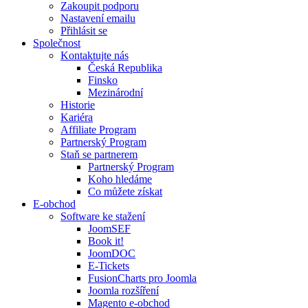
Zakoupit podporu
Nastavení emailu
Přihlásit se
Společnost
Kontaktujte nás
Česká Republika
Finsko
Mezinárodní
Historie
Kariéra
Affiliate Program
Partnerský Program
Staň se partnerem
Partnerský Program
Koho hledáme
Co můžete získat
E-obchod
Software ke stažení
JoomSEF
Book it!
JoomDOC
E-Tickets
FusionCharts pro Joomla
Joomla rozšíření
Magento e-obchod