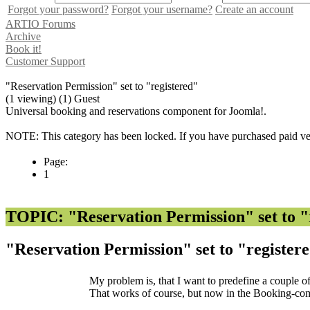
Forgot your password?
Forgot your username?
Create an account
ARTIO Forums
Archive
Book it!
Customer Support
"Reservation Permission" set to "registered"
(1 viewing) (1) Guest
Universal booking and reservations component for Joomla!.
NOTE: This category has been locked. If you have purchased paid vers
Page:
1
TOPIC: "Reservation Permission" set to "
"Reservation Permission" set to "register
My problem is, that I want to predefine a couple
That works of course, but now in the Booking-com