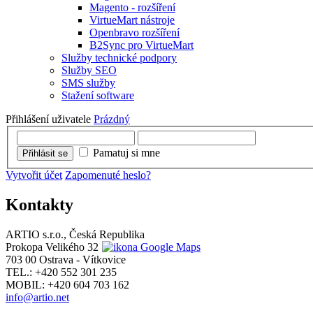
Magento - rozšíření
VirtueMart nástroje
Openbravo rozšíření
B2Sync pro VirtueMart
Služby technické podpory
Služby SEO
SMS služby
Stažení software
Přihlášení uživatele
Prázdný
Pamatuj si mne
Přihlásit se
Vytvořit účet
Zapomenuté heslo?
Kontakty
ARTIO s.r.o., Česká Republika
Prokopa Velikého 32
703 00 Ostrava - Vítkovice
TEL.: +420 552 301 235
MOBIL: +420 604 703 162
info@artio.net