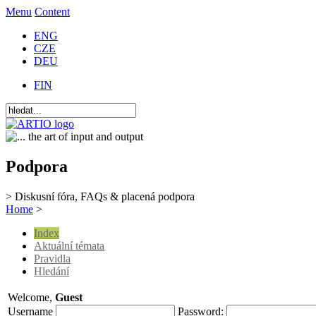
Menu
Content
ENG
CZE
DEU
FIN
Podpora
> Diskusní fóra, FAQs & placená podpora
Home
>
Index
Aktuální témata
Pravidla
Hledání
Welcome,
Guest
Username
Password: