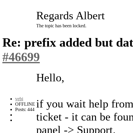
Regards Albert
The topic has been locked.
Re: prefix added but da
#46699
Hello,
vebi
if you wait help from
OFFLINE
Posts: 444
ticket - it can be fou
panel -> Support.