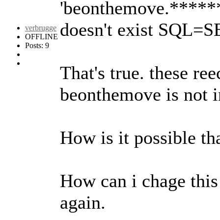
'beonthemove.*****
doesn't exist SQL=
verbrugge
OFFLINE
Posts: 9
That's true. these re
beonthemove is not in
How is it possible th
How can i chage this
again.