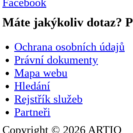
Máte jakýkoliv dotaz? Pr
VAŠE JMÉNO
*
Ochrana osobních údajů
SPOLEČNOST / ORGANIZACE
Právní dokumenty
Mapa webu
E-MAILOVÁ ADRESA
*
Hledání
TELEFON
Rejstřík služeb
Partneři
Copyright © 2026 ARTIO