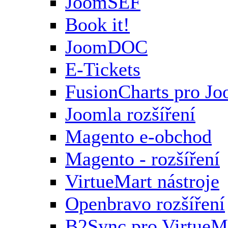
JoomSEF
Book it!
JoomDOC
E-Tickets
FusionCharts pro Jo
Joomla rozšíření
Magento e-obchod
Magento - rozšíření
VirtueMart nástroje
Openbravo rozšíření
B2Sync pro VirtueM