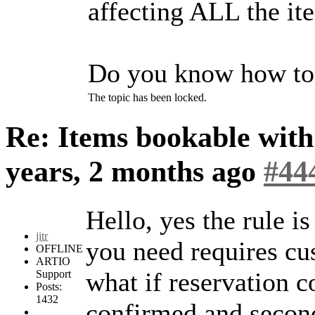
affecting ALL the it
Do you know how to 
The topic has been locked.
Re: Items bookable wit
years, 2 months ago
#44
Hello, yes the rule i
jitr
you need requires cu
OFFLINE
ARTIO
what if reservation c
Support
Posts:
1432
confirmed and secon