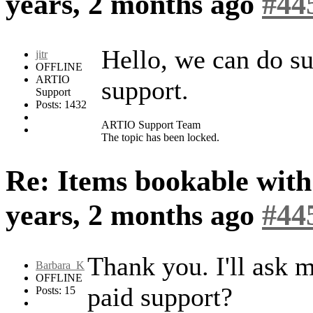
years, 2 months ago
#44
Hello, we can do su
jitr
OFFLINE
ARTIO
support.
Support
Posts: 1432
ARTIO Support Team
The topic has been locked.
Re: Items bookable wit
years, 2 months ago
#44
Thank you. I'll ask 
Barbara_K
OFFLINE
paid support?
Posts: 15