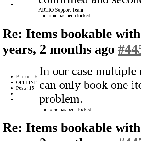
ARTIO Support Team
The topic has been locked.
Re: Items bookable wit
years, 2 months ago
#44
In our case multiple 
Barbara_K
can only book one it
OFFLINE
Posts: 15
problem.
The topic has been locked.
Re: Items bookable wit