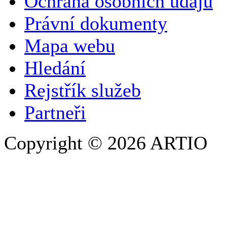
Ochrana osobních údajů
SPOLEČNOST / ORGANIZACE
Právní dokumenty
Mapa webu
E-MAILOVÁ ADRESA
*
Hledání
TELEFON
Rejstřík služeb
Partneři
Copyright © 2026 ARTIO