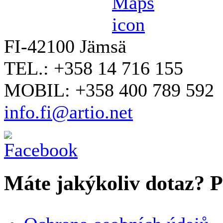
FI-42100 Jämsä
TEL.: +358 14 716 155
MOBIL: +358 400 789 592
info.fi@artio.net
Máte jakýkoliv dotaz? Pr
VAŠE JMÉNO
*