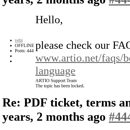
Hello,
vebi
please check our FA
OFFLINE
Posts: 444
www.artio.net/faqs/b
language
ARTIO Support Team
The topic has been locked.
Re: PDF ticket, terms a
years, 2 months ago
#44