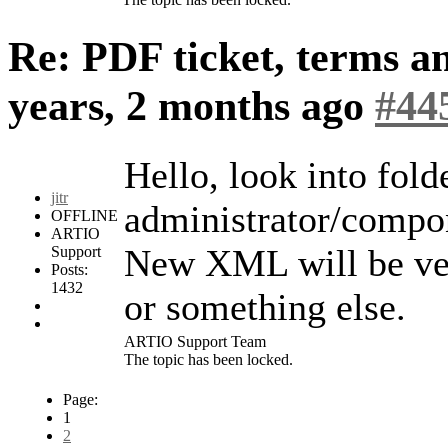
Re: PDF ticket, terms a
years, 2 months ago
#44
Hello, look into fold
jitr
administrator/compo
OFFLINE
ARTIO
New XML will be ver
Support
Posts:
1432
or something else.
ARTIO Support Team
The topic has been locked.
Page:
1
2