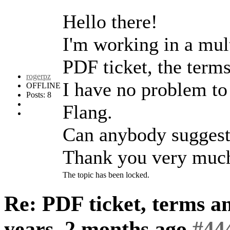
Hello there!
I'm working in a mult
PDF ticket, the terms
rogerpz
I have no problem to 
OFFLINE
Posts: 8
Flang.
Can anybody suggest
Thank you very muc
The topic has been locked.
Re: PDF ticket, terms a
years, 2 months ago
#44