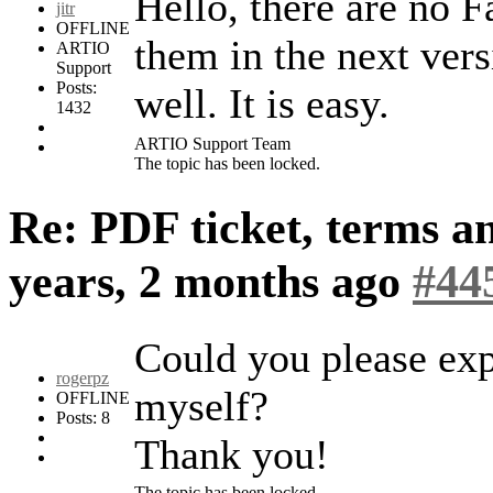
Hello, there are no 
jitr
OFFLINE
them in the next ver
ARTIO
Support
Posts:
well. It is easy.
1432
ARTIO Support Team
The topic has been locked.
Re: PDF ticket, terms a
years, 2 months ago
#44
Could you please ex
rogerpz
myself?
OFFLINE
Posts: 8
Thank you!
The topic has been locked.