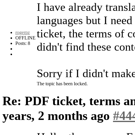
I have already transl
languages but I need 
ticket, the terms of 
rogerpz
OFFLINE
didn't find these con
Posts: 8
Sorry if I didn't mak
The topic has been locked.
Re: PDF ticket, terms a
years, 2 months ago
#44