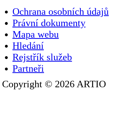
VAŠE JMÉNO
*
Ochrana osobních údajů
SPOLEČNOST / ORGANIZACE
Právní dokumenty
Mapa webu
E-MAILOVÁ ADRESA
*
Hledání
TELEFON
Rejstřík služeb
Partneři
Copyright © 2026 ARTIO