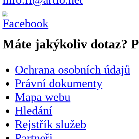
Máte jakýkoliv dotaz? Pr
VAŠE JMÉNO
*
Ochrana osobních údajů
SPOLEČNOST / ORGANIZACE
Právní dokumenty
Mapa webu
E-MAILOVÁ ADRESA
*
Hledání
TELEFON
Rejstřík služeb
Partneři