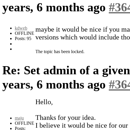
years, 6 months ago
#36
kdweb
maybe it would be nice if you ma
OFFLINE
versions which would include th
Posts: 95
The topic has been locked.
Re: Set admin of a give
years, 6 months ago
#36
Hello,
Thanks for your idea.
maju
OFFLINE
I believe it would be nice for our 
Posts: