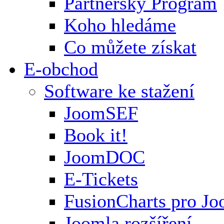
Partnerský Program
Koho hledáme
Co můžete získat
E-obchod
Software ke stažení
JoomSEF
Book it!
JoomDOC
E-Tickets
FusionCharts pro Jo
Joomla rozšíření