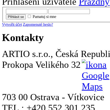
Přihlášení uživatele
Prázdný
Pamatuj si mne
Přihlásit se
Vytvořit účet
Zapomenuté heslo?
Kontakty
ARTIO s.r.o., Česká Republ
Prokopa Velikého 32
703 00 Ostrava - Vítkovice
TEL.: +420 552 301 235