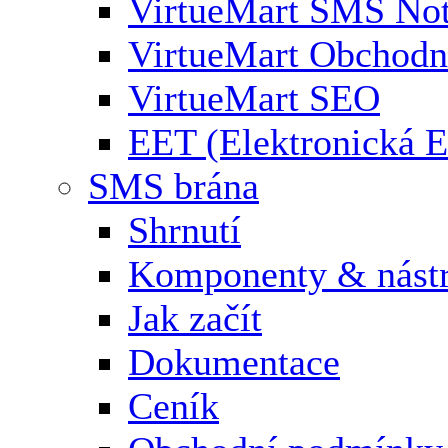
VirtueMart SMS Not
VirtueMart Obchodní
VirtueMart SEO
EET (Elektronická E
SMS brána
Shrnutí
Komponenty & nástr
Jak začít
Dokumentace
Ceník