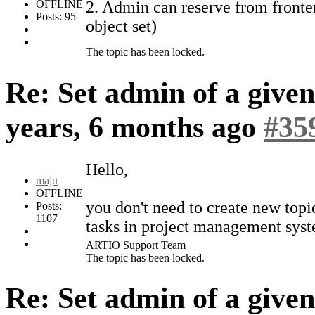
OFFLINE
2. Admin can reserve from fronte
Posts: 95
object set)
The topic has been locked.
Re: Set admin of a give
years, 6 months ago
#35
Hello,
maju
OFFLINE
you don't need to create new top
Posts:
1107
tasks in project management syste
ARTIO Support Team
The topic has been locked.
Re: Set admin of a give