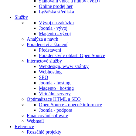
Stahování videa a hudby (VoD)
Online prodej her
Lyžařská střediska
Služby
Vývoj na zakázku
Joomla - vývoj
Magento - vývoj
Analýza a návrh
Poradenství a školení
Představení
Poradenství v oblasti Open Source
Internetové služby
Webdesign, www stránky
Webhosting
SEO
Joomla - hosting
Magento - hosting
Virtuální servery
Optimalizace HTML a SEO
Open Source - obecné informace
Joomla - podpora
Financování software
Webmail
Reference
Rozsáhlé projekty