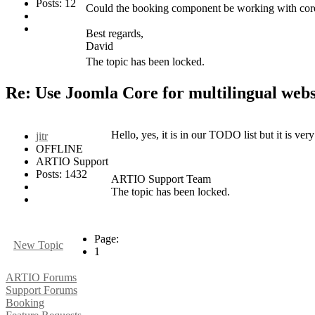
Posts: 12
Could the booking component be working with core
Best regards,
David
The topic has been locked.
Re: Use Joomla Core for multilingual web
Hello, yes, it is in our TODO list but it is very 
jitr
OFFLINE
ARTIO Support
Posts: 1432
ARTIO Support Team
The topic has been locked.
Page:
New Topic
1
ARTIO Forums
Support Forums
Booking