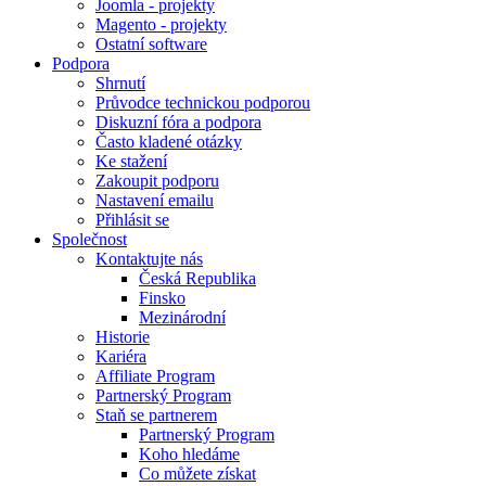
Joomla - projekty
Magento - projekty
Ostatní software
Podpora
Shrnutí
Průvodce technickou podporou
Diskuzní fóra a podpora
Často kladené otázky
Ke stažení
Zakoupit podporu
Nastavení emailu
Přihlásit se
Společnost
Kontaktujte nás
Česká Republika
Finsko
Mezinárodní
Historie
Kariéra
Affiliate Program
Partnerský Program
Staň se partnerem
Partnerský Program
Koho hledáme
Co můžete získat