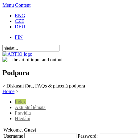
Menu
Content
ENG
CZE
DEU
FIN
Podpora
> Diskusní fóra, FAQs & placená podpora
Home
>
Index
Aktuální témata
Pravidla
Hledání
Welcome,
Guest
Username
Password: