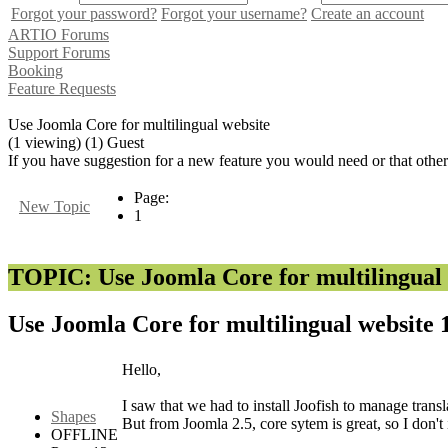
Forgot your password?
Forgot your username?
Create an account
ARTIO Forums
Support Forums
Booking
Feature Requests
Use Joomla Core for multilingual website
(1 viewing) (1) Guest
If you have suggestion for a new feature you would need or that othe
Page:
New Topic
1
TOPIC: Use Joomla Core for multilingual 
Use Joomla Core for multilingual website
Hello,
I saw that we had to install Joofish to manage transl
Shapes
But from Joomla 2.5, core sytem is great, so I don't
OFFLINE