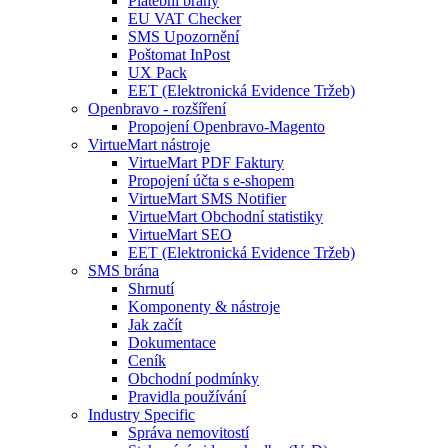
Platební brány
EU VAT Checker
SMS Upozornění
Poštomat InPost
UX Pack
EET (Elektronická Evidence Tržeb)
Openbravo - rozšíření
Propojení Openbravo-Magento
VirtueMart nástroje
VirtueMart PDF Faktury
Propojení účta s e-shopem
VirtueMart SMS Notifier
VirtueMart Obchodní statistiky
VirtueMart SEO
EET (Elektronická Evidence Tržeb)
SMS brána
Shrnutí
Komponenty & nástroje
Jak začít
Dokumentace
Ceník
Obchodní podmínky
Pravidla používání
Industry Specific
Správa nemovitostí