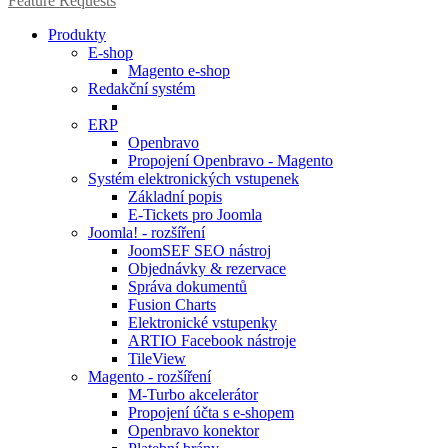
Feature Requests
Produkty
E-shop
Magento e-shop
Redakční systém
ERP
Openbravo
Propojení Openbravo - Magento
Systém elektronických vstupenek
Základní popis
E-Tickets pro Joomla
Joomla! - rozšíření
JoomSEF SEO nástroj
Objednávky & rezervace
Správa dokumentů
Fusion Charts
Elektronické vstupenky
ARTIO Facebook nástroje
TileView
Magento - rozšíření
M-Turbo akcelerátor
Propojení účta s e-shopem
Openbravo konektor