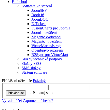
E-obchod
Software ke stažení
JoomSEF
Book it!
JoomDOC
E-Tickets
FusionCharts pro Joomla
Joomla rozšíření
Magento e-obchod
Magento - rozšíření
VirtueMart nástroje
Openbravo rozšíření
B2Sync pro VirtueMart
Služby technické podpory
Služby SEO
SMS služby
Stažení software
Přihlášení uživatele
Prázdný
Pamatuj si mne
Přihlásit se
Vytvořit účet
Zapomenuté heslo?