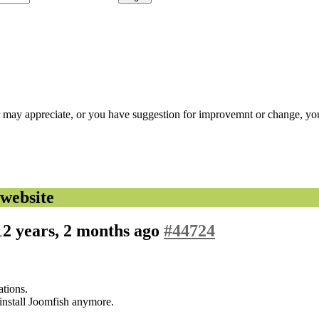
r may appreciate, or you have suggestion for improvemnt or change, you
website
12 years, 2 months ago
#44724
ations.
 install Joomfish anymore.