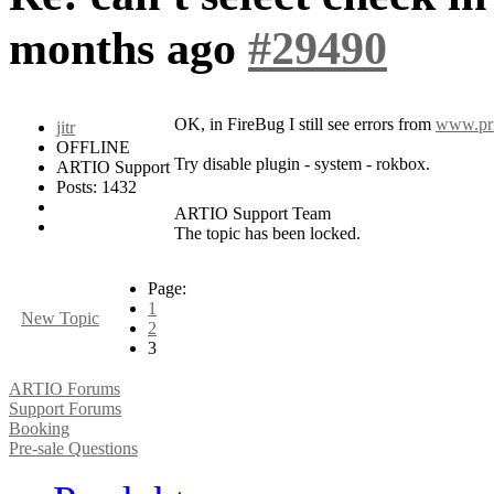
months ago
#29490
OK, in FireBug I still see errors from
www.pri
jitr
OFFLINE
Try disable plugin - system - rokbox.
ARTIO Support
Posts: 1432
ARTIO Support Team
The topic has been locked.
Page:
1
New Topic
2
3
ARTIO Forums
Support Forums
Booking
Pre-sale Questions