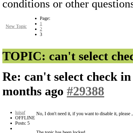
conditions or other questions
Page:
1
New Topic
2
3
TOPIC: can't select che
Re: can't select check i
months ago
#29388
luisaf
No, I don't need it, if you want to disable it, please ,
OFFLINE
Posts: 5
The topic has been locked.