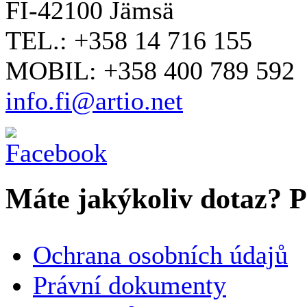
FI-42100 Jämsä
TEL.: +358 14 716 155
MOBIL: +358 400 789 592
info.fi@artio.net
Máte jakýkoliv dotaz? Pr
VAŠE JMÉNO
*
Ochrana osobních údajů
SPOLEČNOST / ORGANIZACE
Právní dokumenty