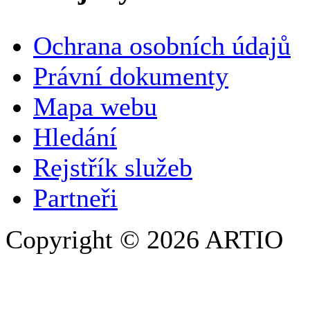
VAŠE JMÉNO
*
Ochrana osobních údajů
SPOLEČNOST / ORGANIZACE
Právní dokumenty
Mapa webu
E-MAILOVÁ ADRESA
*
Hledání
TELEFON
Rejstřík služeb
Partneři
Copyright © 2026 ARTIO