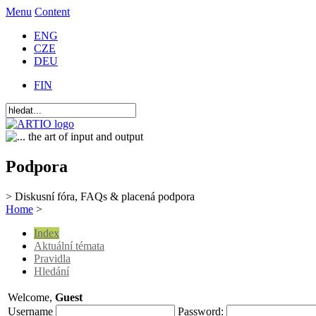
Menu
Content
ENG
CZE
DEU
FIN
Podpora
> Diskusní fóra, FAQs & placená podpora
Home
>
Index
Aktuální témata
Pravidla
Hledání
Welcome,
Guest
Username
Password: