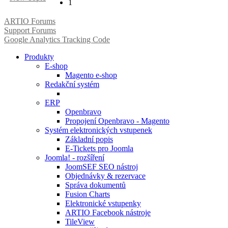
1
ARTIO Forums
Support Forums
Google Analytics Tracking Code
Produkty
E-shop
Magento e-shop
Redakční systém
ERP
Openbravo
Propojení Openbravo - Magento
Systém elektronických vstupenek
Základní popis
E-Tickets pro Joomla
Joomla! - rozšíření
JoomSEF SEO nástroj
Objednávky & rezervace
Správa dokumentů
Fusion Charts
Elektronické vstupenky
ARTIO Facebook nástroje
TileView