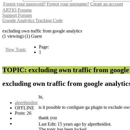
Forgot your password?
Forgot your username?
Create an account
ARTIO Forums
Support Forums
Google Analytics Tracking Code
excluding own traffic from google analytics
(1 viewing) (1) Guest
Page:
New Topic
1
TOPIC: excluding own traffic from google 
excluding own traffic from google analytic
hi,
alpertheidiot
is it possible to configure ga plugin to exclude o
OFFLINE
Posts: 26
thank you
Last Edit: 15 years ago by alpertheidiot.
The topic has been locked.