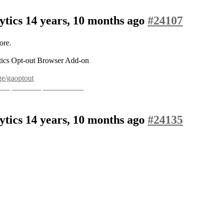
ytics
14 years, 10 months ago
#24107
ore.
alytics Opt-out Browser Add-on
ge/gaoptout
hes
Rolex Replica Watches
ytics
14 years, 10 months ago
#24135