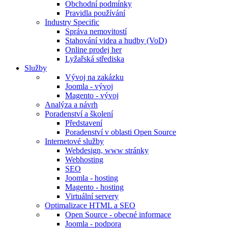
Obchodní podmínky
Pravidla používání
Industry Specific
Správa nemovitostí
Stahování videa a hudby (VoD)
Online prodej her
Lyžařská střediska
Služby
Vývoj na zakázku
Joomla - vývoj
Magento - vývoj
Analýza a návrh
Poradenství a školení
Představení
Poradenství v oblasti Open Source
Internetové služby
Webdesign, www stránky
Webhosting
SEO
Joomla - hosting
Magento - hosting
Virtuální servery
Optimalizace HTML a SEO
Open Source - obecné informace
Joomla - podpora