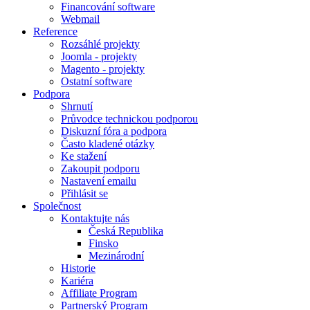
Financování software
Webmail
Reference
Rozsáhlé projekty
Joomla - projekty
Magento - projekty
Ostatní software
Podpora
Shrnutí
Průvodce technickou podporou
Diskuzní fóra a podpora
Často kladené otázky
Ke stažení
Zakoupit podporu
Nastavení emailu
Přihlásit se
Společnost
Kontaktujte nás
Česká Republika
Finsko
Mezinárodní
Historie
Kariéra
Affiliate Program
Partnerský Program