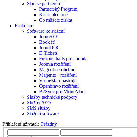
Staň se partnerem
Partnerský Program
Koho hledáme
Co můžete získat
E-obchod
Software ke stažení
JoomSEF
Book it!
JoomDOC
E-Tickets
FusionCharts pro Joomla
Joomla rozšíření
Magento e-obchod
Magento - rozšíření
VirtueMart nástroje
Openbravo rozšíření
B2Sync pro VirtueMart
Služby technické podpory
Služby SEO
SMS služby
Stažení software
Přihlášení uživatele
Prázdný