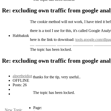
Re: excluding own traffic from google anal
The cookie method will not work, I have tried it bef
there is a tool I use for this, it's called Google An
Habbakuk
here is the link to download:
tools.google.com/dlpa
Replica Watches
Swiss Replica Watches
Fake Watc
The topic has been locked.
Re: excluding own traffic from google anal
alpertheidiot
thanks for the tip, very useful..
OFFLINE
Posts: 26
The topic has been locked.
Page:
New Topic