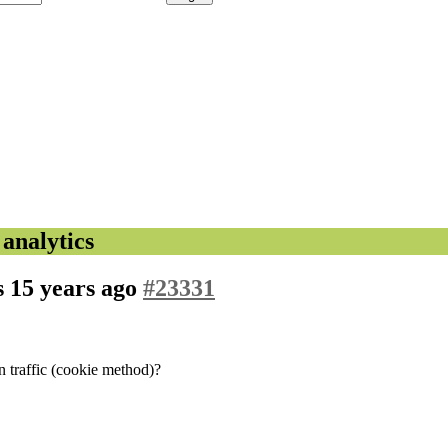
analytics
s
15 years ago
#23331
wn traffic (cookie method)?