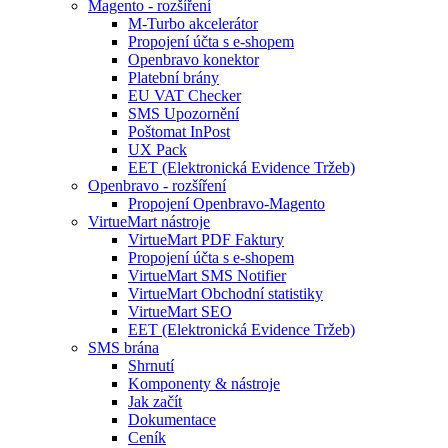
Magento - rozšíření
M-Turbo akcelerátor
Propojení účta s e-shopem
Openbravo konektor
Platební brány
EU VAT Checker
SMS Upozornění
Poštomat InPost
UX Pack
EET (Elektronická Evidence Tržeb)
Openbravo - rozšíření
Propojení Openbravo-Magento
VirtueMart nástroje
VirtueMart PDF Faktury
Propojení účta s e-shopem
VirtueMart SMS Notifier
VirtueMart Obchodní statistiky
VirtueMart SEO
EET (Elektronická Evidence Tržeb)
SMS brána
Shrnutí
Komponenty & nástroje
Jak začít
Dokumentace
Ceník