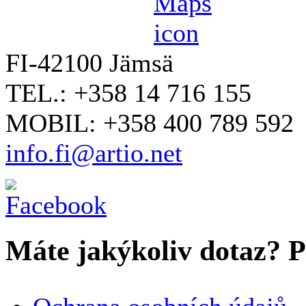
FI-42100 Jämsä
TEL.: +358 14 716 155
MOBIL: +358 400 789 592
info.fi@artio.net
Máte jakýkoliv dotaz? Pr
VAŠE JMÉNO
*