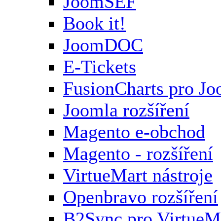
JoomSEF
Book it!
JoomDOC
E-Tickets
FusionCharts pro Jo
Joomla rozšíření
Magento e-obchod
Magento - rozšíření
VirtueMart nástroje
Openbravo rozšíření
B2Sync pro VirtueM