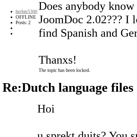
Does anybody know i
herbie5300
JoomDoc 2.02??? I l
OFFLINE
Posts: 2
find Spanish and Ger
Thanxs!
The topic has been locked.
Re:Dutch language files
Hoi
u sprekt duits? You 