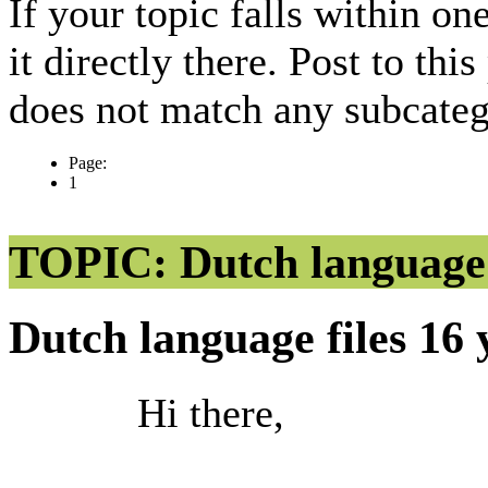
If your topic falls within on
it directly there. Post to thi
does not match any subcateg
Page:
1
TOPIC: Dutch language 
Dutch language files
16 
Hi there,