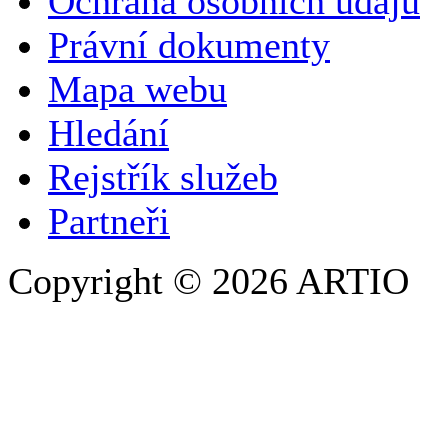
Ochrana osobních údajů
SPOLEČNOST / ORGANIZACE
Právní dokumenty
Mapa webu
E-MAILOVÁ ADRESA
*
Hledání
TELEFON
Rejstřík služeb
Partneři
Copyright © 2026 ARTIO