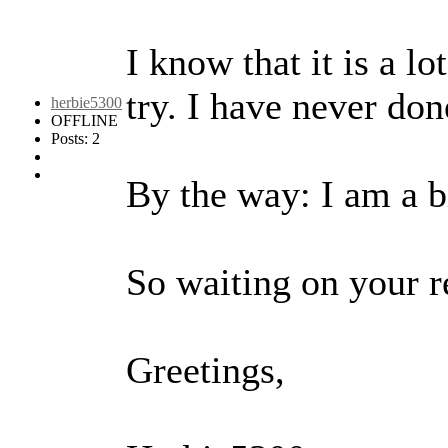
I know that it is a lo
try. I have never done
herbie5300
OFFLINE
Posts: 2
By the way: I am a b
So waiting on your re
Greetings,