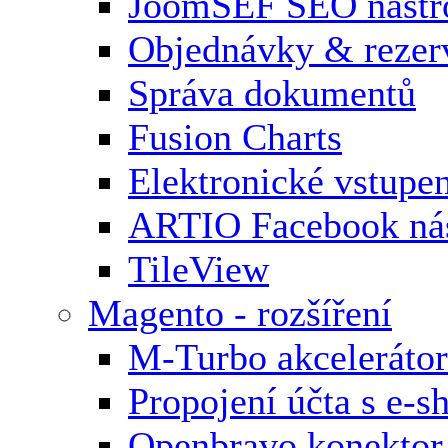
JoomSEF SEO nástr
Objednávky & rezer
Správa dokumentů
Fusion Charts
Elektronické vstupe
ARTIO Facebook nás
TileView
Magento - rozšíření
M-Turbo akcelerátor
Propojení účta s e-
Openbravo konektor