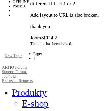
OFFLINE
different if I set 1 or 2.
Posts: 3
Add layout to URL is also broken.
thank you
JoomSEF 4.2
The topic has been locked.
Page:
New Topic
1
ARTIO Forums
Support Forums
JoomSEF
Extension Requests
Produkty
E-shop