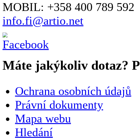
MOBIL: +358 400 789 592
info.fi@artio.net
Máte jakýkoliv dotaz? Pr
VAŠE JMÉNO
*
Ochrana osobních údajů
SPOLEČNOST / ORGANIZACE
Právní dokumenty
Mapa webu
E-MAILOVÁ ADRESA
*
Hledání
TELEFON