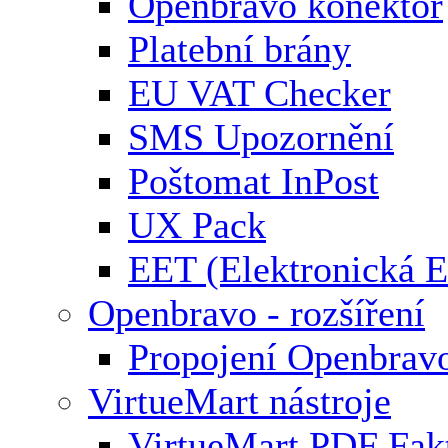
Openbravo konektor
Platební brány
EU VAT Checker
SMS Upozornění
Poštomat InPost
UX Pack
EET (Elektronická E
Openbravo - rozšíření
Propojení Openbrav
VirtueMart nástroje
VirtueMart PDF Fak