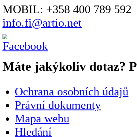
MOBIL: +358 400 789 592
info.fi@artio.net
Máte jakýkoliv dotaz? Pr
VAŠE JMÉNO
*
Ochrana osobních údajů
SPOLEČNOST / ORGANIZACE
Právní dokumenty
Mapa webu
E-MAILOVÁ ADRESA
*
Hledání