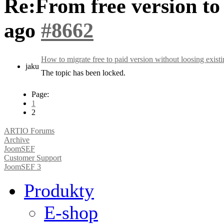
Re:From free version to
ago
#8662
How to migrate free to paid version without loosing exis
jaku
The topic has been locked.
Page:
1
2
ARTIO Forums
Archive
JoomSEF
Customer Support
JoomSEF 3
Produkty
E-shop