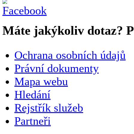
Máte jakýkoliv dotaz? Pr
VAŠE JMÉNO
*
Ochrana osobních údajů
SPOLEČNOST / ORGANIZACE
Právní dokumenty
Mapa webu
E-MAILOVÁ ADRESA
*
Hledání
TELEFON
Rejstřík služeb
Partneři