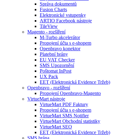
Správa dokumentů
Fusion Charts
Elektronické vstupenky
ARTIO Facebook nástroje
TileView
Magento - rozšíření
M-Turbo akcelerátor
Propojení účta s e-shopem
Openbravo konektor
Platební brány
EU VAT Checker
SMS Upozornění
Poštomat InPost
UX Pack
EET (Elektronická Evidence Tržeb)
Openbravo - rozšíření
Propojení Openbravo-Magento
VirtueMart nástroje
VirtueMart PDF Faktury
Propojení účta s e-shopem
VirtueMart SMS Notifier
VirtueMart Obchodní statistiky
VirtueMart SEO
EET (Elektronická Evidence Tržeb)
SMS brána