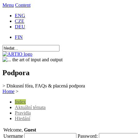
Menu
Content
ENG
CZE
DEU
FIN
Podpora
> Diskusní fóra, FAQs & placená podpora
Home
>
Index
Aktuální témata
Pravidla
Hledání
Welcome,
Guest
Username
Password: