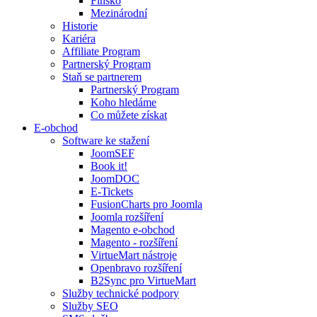
Finsko
Mezinárodní
Historie
Kariéra
Affiliate Program
Partnerský Program
Staň se partnerem
Partnerský Program
Koho hledáme
Co můžete získat
E-obchod
Software ke stažení
JoomSEF
Book it!
JoomDOC
E-Tickets
FusionCharts pro Joomla
Joomla rozšíření
Magento e-obchod
Magento - rozšíření
VirtueMart nástroje
Openbravo rozšíření
B2Sync pro VirtueMart
Služby technické podpory
Služby SEO