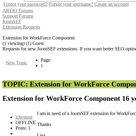
Forgot your password?
Forgot your username?
Create an account
ARTIO Forums
Support Forums
JoomSEF
Extension Requests
Extension for WorkForce Component
(1 viewing) (1) Guest
Requests for new JoomSEF extensions. If you want better SEO option
Page:
New Topic
1
TOPIC: Extension for WorkForce Compo
Extension for WorkForce Component
16 y
I am in need of a JoomSEF extension for WorkForce,
lchestnut
OFFLINE
Thanks
Posts: 1
Lisa