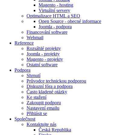
Magento - hosting
Virtuální servery
Optimalizace HTML a SEO
Open Source - obecné informace
Joomla - podpora
Financování software
Webmail
Reference
Rozsáhlé projekty
Joomla - projekty
Magento - projekty
Ostatní software
Podpora
Shrnutí
Průvodce technickou podporou
Diskuzní fóra a podpora
Často kladené otázky
Ke stažení
Zakoupit podporu
Nastavení emailu
Přihlásit se
Společnost
Kontaktujte nás
Česká Republika