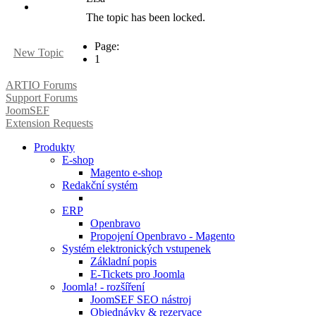
The topic has been locked.
Page:
New Topic
1
ARTIO Forums
Support Forums
JoomSEF
Extension Requests
Produkty
E-shop
Magento e-shop
Redakční systém
ERP
Openbravo
Propojení Openbravo - Magento
Systém elektronických vstupenek
Základní popis
E-Tickets pro Joomla
Joomla! - rozšíření
JoomSEF SEO nástroj
Objednávky & rezervace