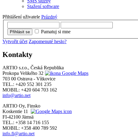
SMS služby
Stažení software
Přihlášení uživatele
Prázdný
Pamatuj si mne
Přihlásit se
Vytvořit účet
Zapomenuté heslo?
Kontakty
ARTIO s.r.o., Česká Republika
Prokopa Velikého 32
703 00 Ostrava - Vítkovice
TEL.: +420 552 301 235
MOBIL: +420 604 703 162
info@artio.net
ARTIO Oy, Finsko
Koskentie 11
FI-42100 Jämsä
TEL.: +358 14 716 155
MOBIL: +358 400 789 592
info.fi@artio.net