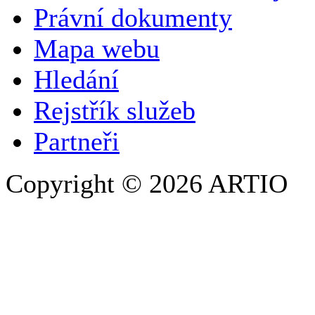
SPOLEČNOST / ORGANIZACE
Právní dokumenty
Mapa webu
E-MAILOVÁ ADRESA
*
Hledání
TELEFON
Rejstřík služeb
Partneři
Copyright © 2026 ARTIO