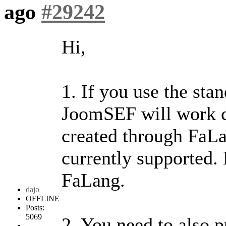
ago
#29242
Hi,
1. If you use the sta
JoomSEF will work co
created through FaL
currently supported.
FaLang.
dajo
OFFLINE
Posts:
5069
2. You need to also 