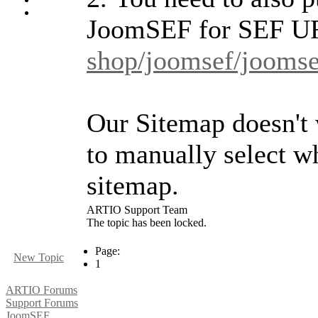
JoomSEF for SEF U
shop/joomsef/joomsef
Our Sitemap doesn't 
to manually select w
sitemap.
ARTIO Support Team
The topic has been locked.
Page:
New Topic
1
ARTIO Forums
Support Forums
JoomSEF