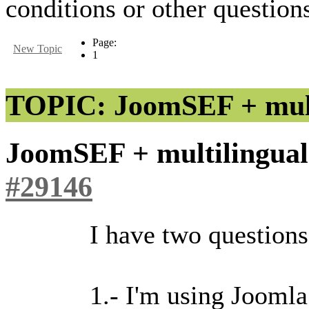
conditions or other questions
Page:
New Topic
1
TOPIC: JoomSEF + mul
JoomSEF + multilingu
#29146
I have two questions
1.- I'm using Joomla 