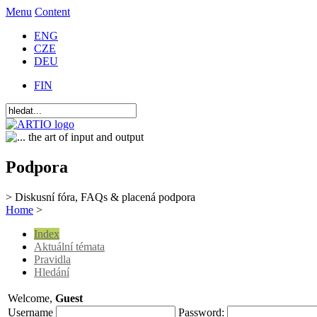
Menu
Content
ENG
CZE
DEU
FIN
Podpora
> Diskusní fóra, FAQs & placená podpora
Home
>
Index
Aktuální témata
Pravidla
Hledání
Welcome,
Guest
Username
Password: