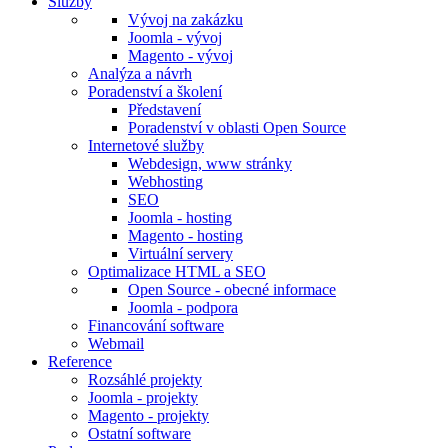
Služby
Vývoj na zakázku
Joomla - vývoj
Magento - vývoj
Analýza a návrh
Poradenství a školení
Představení
Poradenství v oblasti Open Source
Internetové služby
Webdesign, www stránky
Webhosting
SEO
Joomla - hosting
Magento - hosting
Virtuální servery
Optimalizace HTML a SEO
Open Source - obecné informace
Joomla - podpora
Financování software
Webmail
Reference
Rozsáhlé projekty
Joomla - projekty
Magento - projekty
Ostatní software