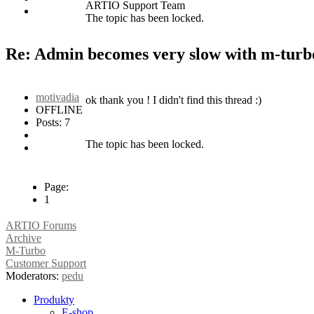
ARTIO Support Team
The topic has been locked.
Re: Admin becomes very slow with m-tur
motivadia
ok thank you ! I didn't find this thread :)
OFFLINE
Posts: 7
The topic has been locked.
Page:
1
ARTIO Forums
Archive
M-Turbo
Customer Support
Moderators:
pedu
Produkty
E-shop