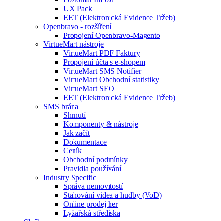
UX Pack
EET (Elektronická Evidence Tržeb)
Openbravo - rozšíření
Propojení Openbravo-Magento
VirtueMart nástroje
VirtueMart PDF Faktury
Propojení účta s e-shopem
VirtueMart SMS Notifier
VirtueMart Obchodní statistiky
VirtueMart SEO
EET (Elektronická Evidence Tržeb)
SMS brána
Shrnutí
Komponenty & nástroje
Jak začít
Dokumentace
Ceník
Obchodní podmínky
Pravidla používání
Industry Specific
Správa nemovitostí
Stahování videa a hudby (VoD)
Online prodej her
Lyžařská střediska