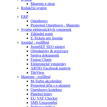
Magento e-shop
Redakční systém
ERP
Openbravo
Propojení Openbravo - Magento
Systém elektronických vstupenek
Základní popis
E-Tickets pro Joomla
Joomla! - rozšíření
JoomSEF SEO nástroj
Objednávky & rezervace
Správa dokumentů
Fusion Charts
Elektronické vstupenky
ARTIO Facebook nástroje
TileView
Magento - rozšíření
M-Turbo akcelerátor
Propojení účta s e-shopem
Openbravo konektor
Platební brány
EU VAT Checker
SMS Upozornění
Poštomat InPost