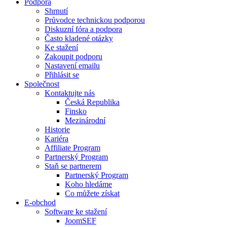
Podpora
Shrnutí
Průvodce technickou podporou
Diskuzní fóra a podpora
Často kladené otázky
Ke stažení
Zakoupit podporu
Nastavení emailu
Přihlásit se
Společnost
Kontaktujte nás
Česká Republika
Finsko
Mezinárodní
Historie
Kariéra
Affiliate Program
Partnerský Program
Staň se partnerem
Partnerský Program
Koho hledáme
Co můžete získat
E-obchod
Software ke stažení
JoomSEF