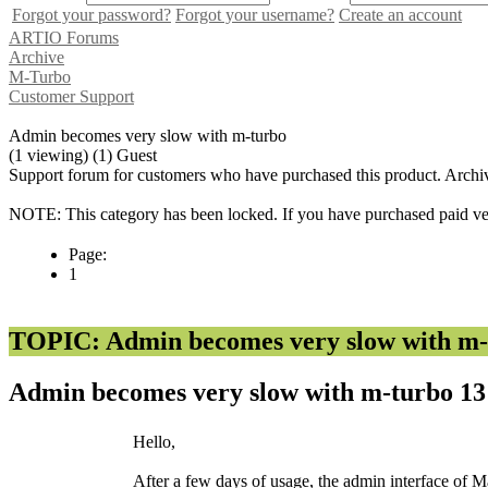
Forgot your password?
Forgot your username?
Create an account
ARTIO Forums
Archive
M-Turbo
Customer Support
Admin becomes very slow with m-turbo
(1 viewing) (1) Guest
Support forum for customers who have purchased this product. Archi
NOTE: This category has been locked. If you have purchased paid vers
Page:
1
TOPIC: Admin becomes very slow with m-
Admin becomes very slow with m-turbo
13
Hello,
After a few days of usage, the admin interface of 