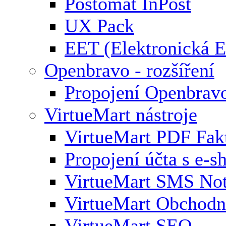
Poštomat InPost
UX Pack
EET (Elektronická E
Openbravo - rozšíření
Propojení Openbrav
VirtueMart nástroje
VirtueMart PDF Fak
Propojení účta s e-
VirtueMart SMS Not
VirtueMart Obchodní
VirtueMart SEO