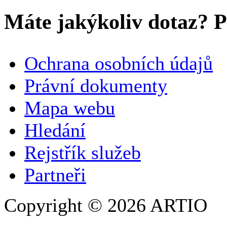
Máte jakýkoliv dotaz? Pr
VAŠE JMÉNO
*
Ochrana osobních údajů
SPOLEČNOST / ORGANIZACE
Právní dokumenty
Mapa webu
E-MAILOVÁ ADRESA
*
Hledání
TELEFON
Rejstřík služeb
Partneři
Copyright © 2026 ARTIO