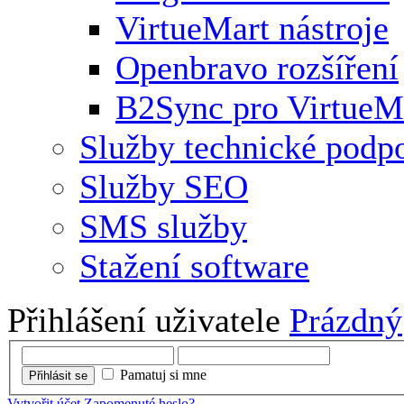
VirtueMart nástroje
Openbravo rozšíření
B2Sync pro VirtueM
Služby technické podp
Služby SEO
SMS služby
Stažení software
Přihlášení uživatele
Prázdný
Pamatuj si mne
Přihlásit se
Vytvořit účet
Zapomenuté heslo?