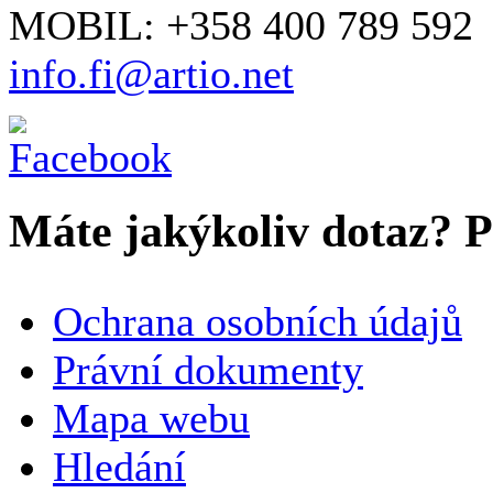
MOBIL: +358 400 789 592
info.fi@artio.net
Máte jakýkoliv dotaz? Pr
VAŠE JMÉNO
*
Ochrana osobních údajů
SPOLEČNOST / ORGANIZACE
Právní dokumenty
Mapa webu
E-MAILOVÁ ADRESA
*
Hledání
TELEFON