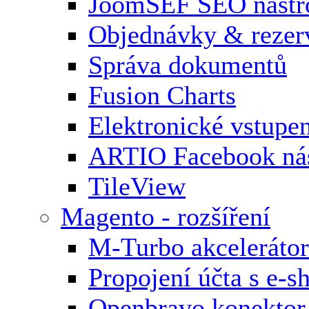
JoomSEF SEO nástr
Objednávky & rezer
Správa dokumentů
Fusion Charts
Elektronické vstupe
ARTIO Facebook nás
TileView
Magento - rozšíření
M-Turbo akcelerátor
Propojení účta s e-
Openbravo konektor