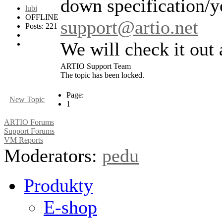
down specification/y
lubi
OFFLINE
support@artio.net
Posts: 221
We will check it out 
ARTIO Support Team
The topic has been locked.
Page:
New Topic
1
ARTIO Forums
Support Forums
VM Reports
Moderators:
pedu
Produkty
E-shop