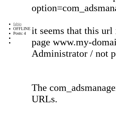
option=com_adsman
fabio
it seems that this url 
OFFLINE
Posts: 4
page www.my-domain/
Administrator / not p
The com_adsmanager 
URLs.