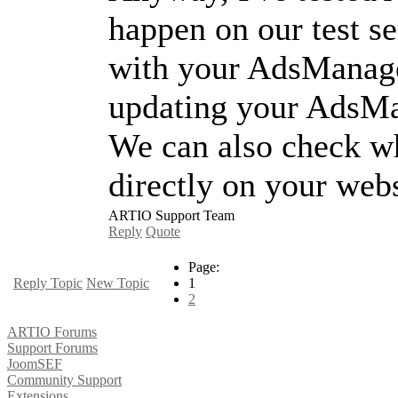
happen on our test s
with your AdsManager
updating your AdsMana
We can also check wh
directly on your webs
ARTIO Support Team
Reply
Quote
Page:
Reply Topic
New Topic
1
2
ARTIO Forums
Support Forums
JoomSEF
Community Support
Extensions