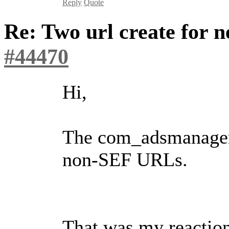
Reply
Quote
Re: Two url create for
#44470
Hi,
The com_adsmanager 
non-SEF URLs.
That was my reactio