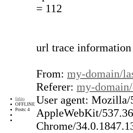
= 112
url trace information
From:
my-domain/las
Referer:
my-domain/
User agent: Mozilla
fabio
OFFLINE
AppleWebKit/537.36
Posts: 4
Chrome/34.0.1847.1