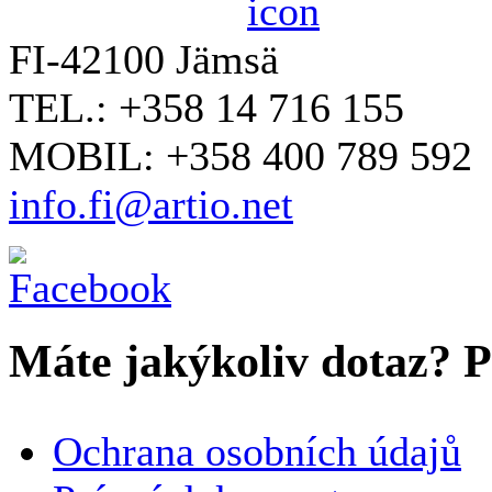
FI-42100 Jämsä
TEL.: +358 14 716 155
MOBIL: +358 400 789 592
info.fi@artio.net
Máte jakýkoliv dotaz? Pr
VAŠE JMÉNO
*
Ochrana osobních údajů
SPOLEČNOST / ORGANIZACE