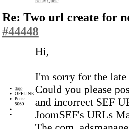
Reply
Quote
Re: Two url create for
#44448
Hi,
I'm sorry for the late
Could you please pos
dajo
OFFLINE
and incorrect SEF U
Posts:
5069
JoomSEF's URLs Ma
The com_adsmanager 