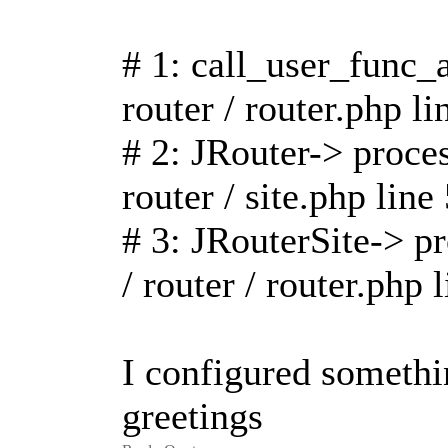
# 1: call_user_func_a
router / router.php l
# 2: JRouter-> proces
router / site.php line
# 3: JRouterSite-> pr
/ router / router.php 
I configured someth
greetings