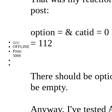
post:
option = & catid = 0
= 112
dajo
OFFLINE
Posts:
5069
There should be opt
be empty.
Anyway, I've tested 