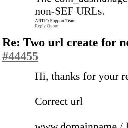
non-SEF URLs.
ARTIO Support Team
Reply
Quote
Re: Two url create for
#44455
Hi, thanks for your r
Correct url
www.domainname / la