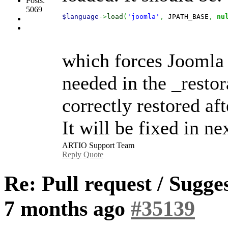
Posts:
5069
$language
->
load
(
'joomla'
,
 JPATH_BASE
,
nu
which forces Joomla t
needed in the _restor
correctly restored af
It will be fixed in n
ARTIO Support Team
Reply
Quote
Re: Pull request / Sugg
7 months ago
#35139