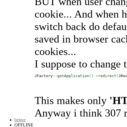
BUT when user change
cookie... And when h
switch back do defau
saved in browser cac
cookies...
I suppose to change th
JFactory
::
getApplication
(
)
->
redirect
(
JRo
This makes only
'HT
Anyway i think 307 r
belgor
OFFLINE