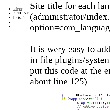
Site title for each lan
belgor
OFFLINE
(administrator/index
Posts: 5
option=com_languag
It is wery easy to a
in file plugins/syst
put this code at the 
about line 125)
$app
=
 JFactory
::
getAppl
if
(
$app
->
isSite
(
)
)
{
$tag
=
 JFactory
:
// Adding custom