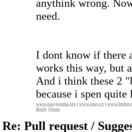
anythink wrong. Now 
need.
I dont know if there
works this way, but 
And i think these 2 
because i spen quite l
www.easyjoomla.org
|
www.easy.cz
|
www.brehovs
Reply
Quote
Re: Pull request / Sugg