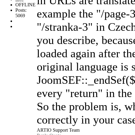
in URLs are translat
OFFLINE
example the "/page-3
Posts:
5069
"/stranka-3" in Czech
you describe, becaus
loaded again after th
original language is 
JoomSEF::_endSef($p
every "return" in the
So the problem is, wh
correctly in your cas
ARTIO Support Team