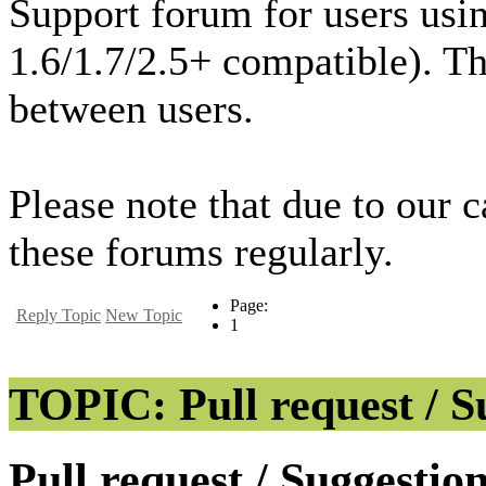
Support forum for users usi
1.6/1.7/2.5+ compatible). T
between users.
Please note that due to our 
these forums regularly.
Page:
Reply Topic
New Topic
1
TOPIC: Pull request / S
Pull request / Suggesti