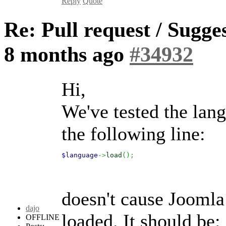
Reply
Quote
Re: Pull request / Sugg
8 months ago
#34932
Hi,
We've tested the lang
the following line:
$language
->
load
(
)
;
doesn't cause Joomla 
dajo
loaded. It should be:
OFFLINE