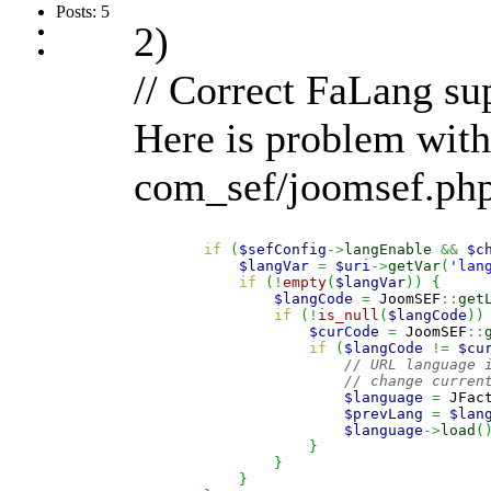
Posts: 5
2)
// Correct FaLang sup
Here is problem with
com_sef/joomsef.ph
if
(
$sefConfig
->
langEnable
&&
$c
$langVar
=
$uri
->
getVar
(
'lan
if
(
!
empty
(
$langVar
)
)
{
$langCode
=
 JoomSEF
::
get
if
(
!
is_null
(
$langCode
)
)
$curCode
=
 JoomSEF
::
if
(
$langCode
!=
$cu
// URL language 
// change curren
$language
=
 JFac
$prevLang
=
$lan
$language
->
load
(
}
}
}