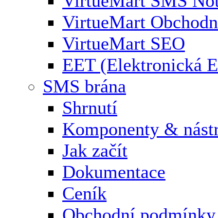
VirtueMart SMS Not
VirtueMart Obchodní
VirtueMart SEO
EET (Elektronická E
SMS brána
Shrnutí
Komponenty & nástr
Jak začít
Dokumentace
Ceník
Obchodní podmínky