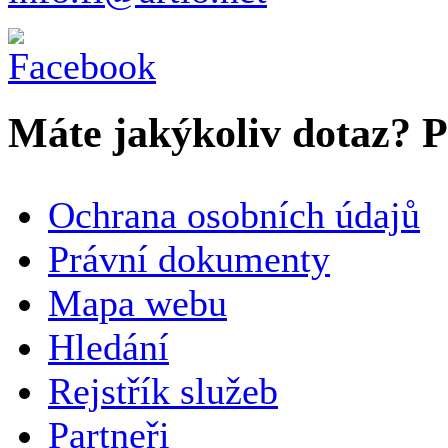
Máte jakýkoliv dotaz? Pr
VAŠE JMÉNO
*
Ochrana osobních údajů
SPOLEČNOST / ORGANIZACE
Právní dokumenty
Mapa webu
E-MAILOVÁ ADRESA
*
Hledání
TELEFON
Rejstřík služeb
Partneři