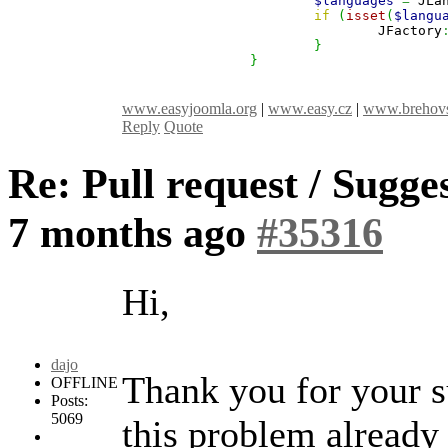
$languages
=
 JLa
if
(
isset
(
$langu
				JFactory
}
}
www.easyjoomla.org
|
www.easy.cz
|
www.brehovs
Reply
Quote
Re: Pull request / Sugg
7 months ago
#35316
Hi,
dajo
Thank you for your s
OFFLINE
Posts:
5069
this problem already