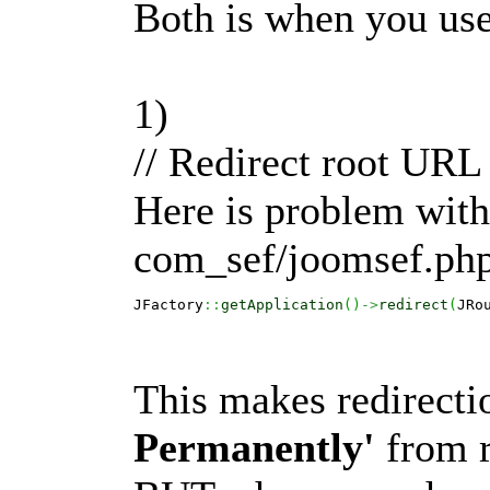
Both is when you use
1)
// Redirect root UR
Here is problem with 
com_sef/joomsef.ph
JFactory
::
getApplication
(
)
->
redirect
(
JRo
This makes redirect
Permanently'
from r