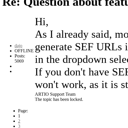
Re: Question about fea
Hi,
As I already said, m
generate SEF URLs if 
dajo
OFFLINE
in the dropdown sele
Posts:
5069
If you don't have SE
won't work, as it is
ARTIO Support Team
The topic has been locked.
Page:
1
2
3