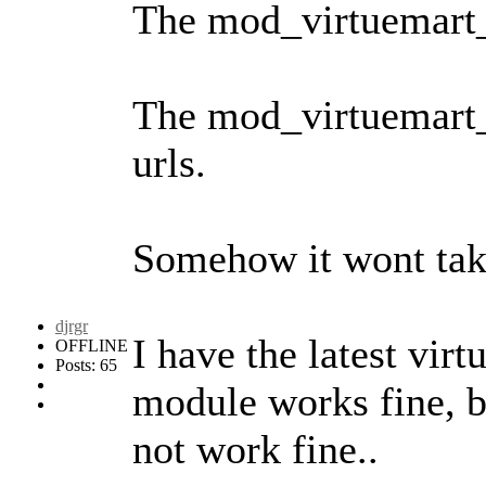
The mod_virtuemart_m
The mod_virtuemart_m
urls.
Somehow it wont take
djrgr
I have the latest vir
OFFLINE
Posts: 65
module works fine, b
not work fine..