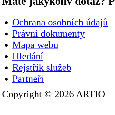
Máte jakýkoliv dotaz? Pr
VAŠE JMÉNO
*
Ochrana osobních údajů
SPOLEČNOST / ORGANIZACE
Právní dokumenty
Mapa webu
E-MAILOVÁ ADRESA
*
Hledání
TELEFON
Rejstřík služeb
Partneři
Copyright © 2026 ARTIO