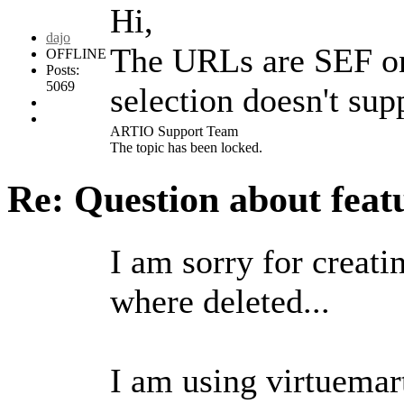
Hi,
dajo
The URLs are SEF onl
OFFLINE
Posts:
5069
selection doesn't su
ARTIO Support Team
The topic has been locked.
Re: Question about fea
I am sorry for creatin
where deleted...
I am using virtuemar