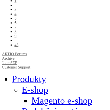
1
...
3
4
5
6
7
8
9
...
43
ARTIO Forums
Archive
JoomSEF
Customer Support
Produkty
E-shop
Magento e-shop