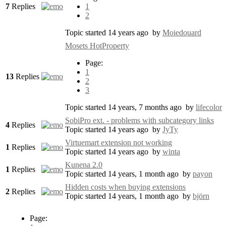
7
Replies
1
2
Topic started 14 years ago
by
Moiedouard
Mosets HotProperty
Page:
1
13
Replies
2
3
Topic started 14 years, 7 months ago
by
lifecolor
SobiPro ext. - problems with subcategory links
4
Replies
Topic started 14 years ago
by
JyTy
Virtuemart extension not working
1
Replies
Topic started 14 years ago
by
winta
Kunena 2.0
1
Replies
Topic started 14 years, 1 month ago
by
payon
Hidden costs when buying extensions
2
Replies
Topic started 14 years, 1 month ago
by
björn
Page: