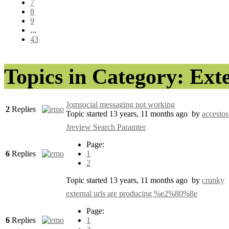
7
8
9
...
43
Topics in Category: Ext
Jomsocial messaging not working
2
Replies
Topic started 13 years, 11 months ago
by
accestos
Jreview Search Paramter
Page:
6
Replies
1
2
Topic started 13 years, 11 months ago
by
crunky
external urls are producing %e2%80%8e
Page:
6
Replies
1