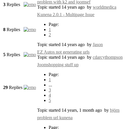
problem with k2 and joomsef
3
Replies
Topic started 14 years ago
by
worldmedica
Kunena 2.0.1 - Multipage Issue
Page:
8
Replies
1
2
Topic started 14 years ago
by
Jason
EZ Autos not generating urls
5
Replies
Topic started 14 years ago
by
cdarcythompson
Joomshopping stuff up
Page:
1
...
29
Replies
3
4
5
Topic started 14 years, 1 month ago
by
björn
problem url kunena
Page: