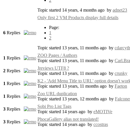
2
Topic started 14 years, 4 months ago
by
adnet23
Only first 2 VM Products display full details
Page:
6
Replies
1
2
Topic started 13 years, 11 months ago
by
cdarcyt
ZOO Pages / Authors
1
Replies
Topic started 13 years, 11 months ago
by
Carl.Br
Jreviews UTF8 ?
2
Replies
Topic started 13 years, 11 months ago
by
crunky
K2 - 'Add Menu Title to URL' option doesn't wor
1
Replies
Topic started 13 years, 11 months ago
by
Faeton
Zoo URL duplication
1
Replies
Topic started 13 years, 12 months ago
by
Falcone
Sobi Pro List Tags
3
Replies
Topic started 14 years ago
by
eMOTIVe
PhocaGallery alias not translated!
3
Replies
Topic started 14 years ago
by
ccostras