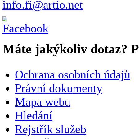
info.fi@artio.net
Máte jakýkoliv dotaz? Pr
VAŠE JMÉNO
*
Ochrana osobních údajů
SPOLEČNOST / ORGANIZACE
Právní dokumenty
Mapa webu
E-MAILOVÁ ADRESA
*
Hledání
TELEFON
Rejstřík služeb